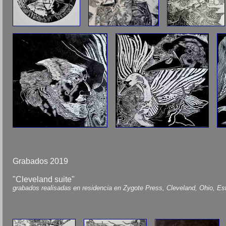
Grabados 2019
"Cleveland suite"
grabados realisadas en residencia en Zygote Press, Cleveland, Ohio, E