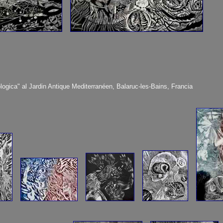
gica" al Jardin Antique Mediterranéen, Balaruc-les-Bains, Francia