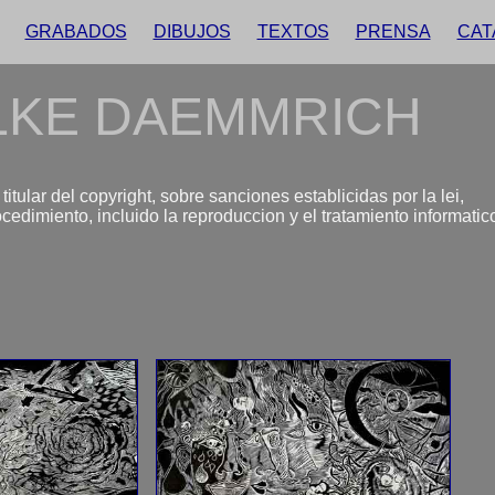
GRABADOS
DIBUJOS
TEXTOS
PRENSA
CAT
LKE DAEMMRICH
itular del copyright, sobre sanciones establicidas por la lei,
ocedimiento, incluido la reproduccion y el tratamiento informatic