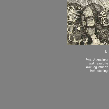
El
Irak
, Ätzradieru
Irak
, eauforte
Irak
, aguafuerte
Irak
, etching