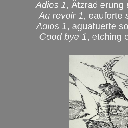
Adios 1
, Ätzradierung
Au revoir 1
, eauforte 
Adios 1
, aguafuerte s
Good bye 1
, etching