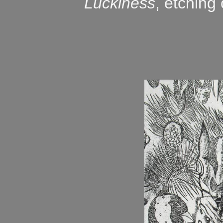
Luckiness
, etching