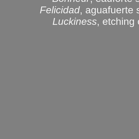
Felicidad
, aguafuerte 
Luckiness
, etching