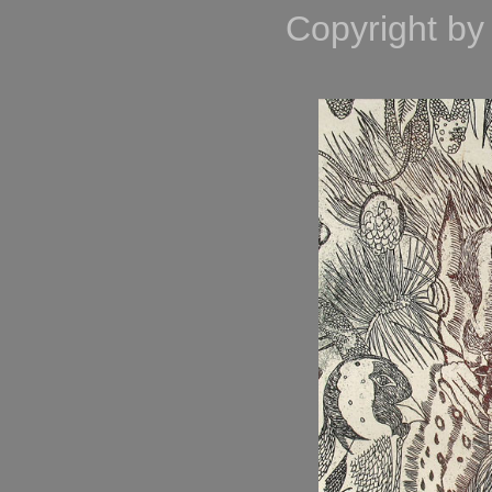
Copyright by