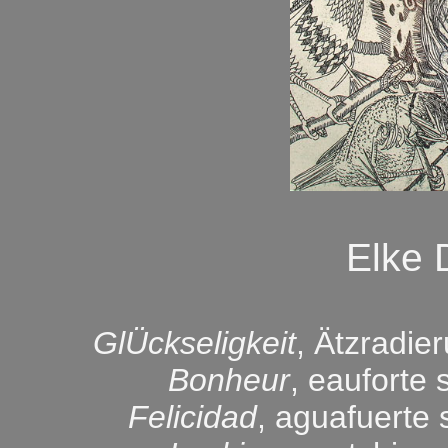
Elke
GlÜckseligkeit
, Ätzradie
Bonheur
, eauforte 
Felicidad
, aguafuerte 