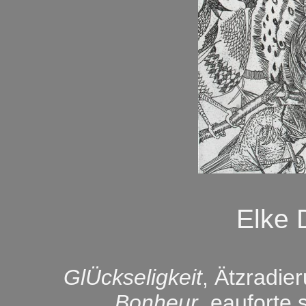
Elke
GlÜckseligkeit
, Ätzradie
Bonheur
, eauforte 