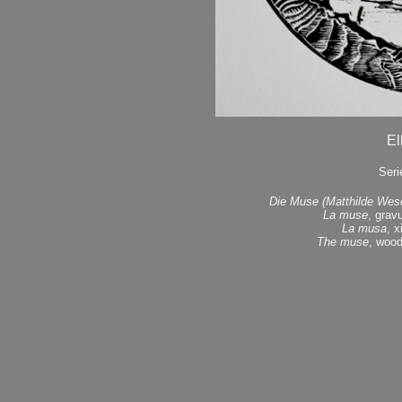
El
Seri
Die Muse (Matthilde Wes
La muse
, grav
La musa
, x
The muse
, wood