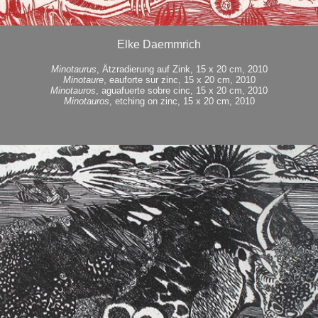
Elke Daemmrich
Minotaurus
, Ätzradierung auf Zink, 15 x 20 cm, 2010
Minotaure
, eauforte sur zinc, 15 x 20 cm, 2010
Minotauros
, aguafuerte sobre cinc, 15 x 20 cm, 2010
Minotauros
, etching on zinc, 15 x 20 cm, 2010