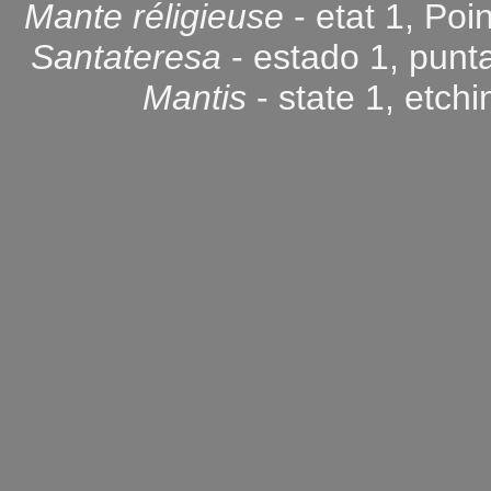
Mante réligieuse
- etat 1, Poi
Santateresa
- estado 1, punt
Mantis
- state 1, etch