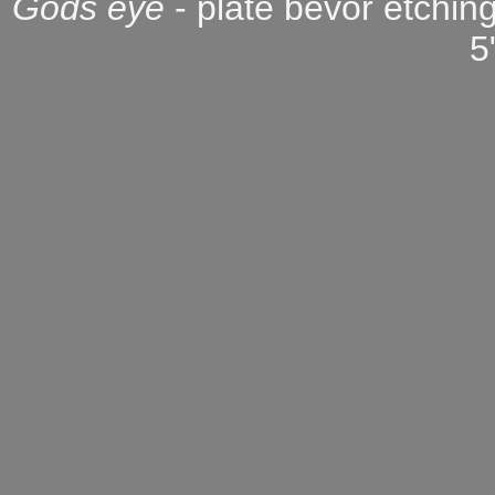
Gods eye
- plate bevor etchin
5