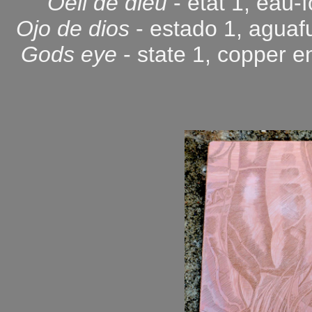
Oeil de dieu
- etat 1, eau-
Ojo de dios
- estado 1, aguaf
Gods eye
- state 1, copper e