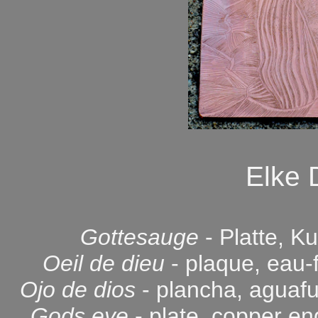
Elke
Gottesauge
- Platte, K
Oeil de dieu
- plaque, eau-f
Ojo de dios
- plancha, aguafu
Gods eye
- plate, copper en