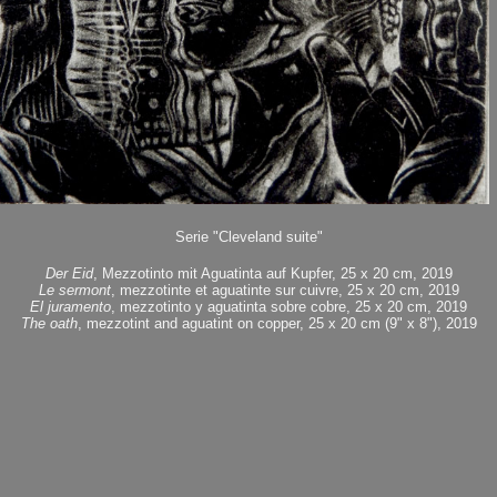
Serie "Cleveland suite"
Der Eid
, Mezzotinto mit Aguatinta auf Kupfer, 25 x 20 cm, 2019
Le sermont
, mezzotinte et aguatinte sur cuivre, 25 x 20 cm, 2019
El juramento
, mezzotinto y aguatinta sobre cobre, 25 x 20 cm, 2019
The oath
, mezzotint and aguatint on copper, 25 x 20 cm (9" x 8"), 2019