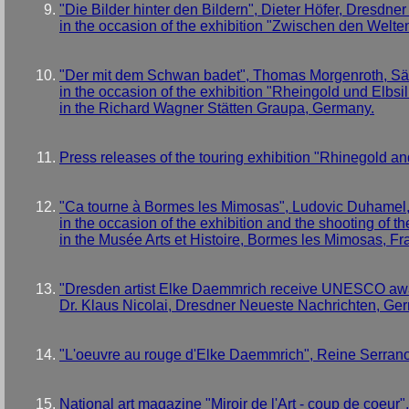
"Die Bilder hinter den Bildern", Dieter Höfer, Dresdn
in the occasion of the exhibition "Zwischen den Welt
"Der mit dem Schwan badet", Thomas Morgenroth, Säc
in the occasion of the exhibition "Rheingold und Elb
in the Richard Wagner Stätten Graupa, Germany.
Press releases of the touring exhibition "Rhinegold 
"Ca tourne à Bormes les Mimosas", Ludovic Duhamel, n
in the occasion of the exhibition and the shooting of 
in the Musée Arts et Histoire, Bormes les Mimosas, F
"Dresden artist Elke Daemmrich receive UNESCO award
Dr. Klaus Nicolai, Dresdner Neueste Nachrichten, Ge
"L'oeuvre au rouge d'Elke Daemmrich", Reine Serra
National art magazine "Miroir de l'Art - coup de coeu