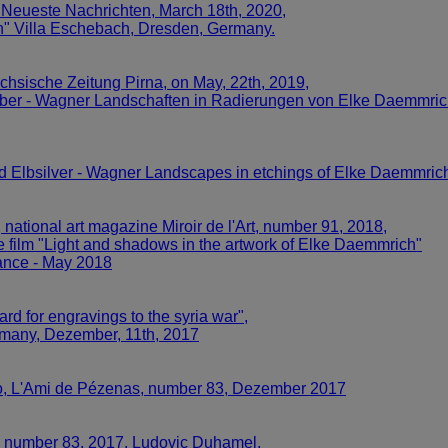
er Neueste Nachrichten, March 18th, 2020,
en" Villa Eschebach, Dresden, Germany.
hsische Zeitung Pirna, on May, 22th, 2019,
silber - Wagner Landschaften in Radierungen von Elke Daemmric
and Elbsilver - Wagner Landscapes in etchings of Elke Daemmric
ational art magazine Miroir de l'Art, number 91, 2018,
the film "Light and shadows in the artwork of Elke Daemmrich"
rance - May 2018
 for engravings to the syria war",
rmany, Dezember, 11th, 2017
no, L'Ami de Pézenas, number 83, Dezember 2017
r", number 83, 2017, Ludovic Duhamel,