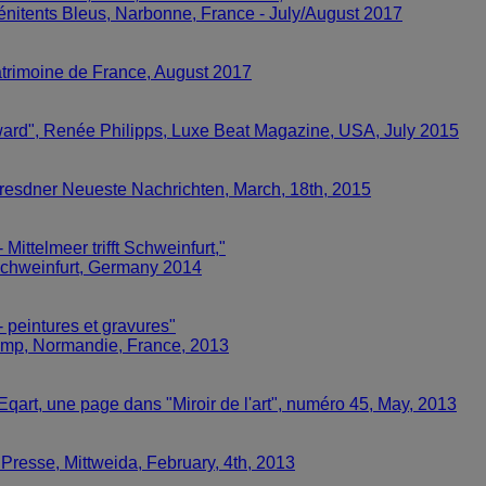
 Pénitents Bleus, Narbonne, France - July/August 2017
atrimoine de France, August 2017
ard", Renée Philipps, Luxe Beat Magazine, USA, July 2015
 Dresdner Neueste Nachrichten, March, 18th, 2015
ittelmeer trifft Schweinfurt,"
Schweinfurt, Germany 2014
 peintures et gravures"
camp, Normandie, France, 2013
 Eqart, une page dans "Miroir de l'art", numéro 45, May, 2013
 Presse, Mittweida, February, 4th, 2013