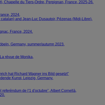
t), Chapelle du Tiers-Ordre, Perpignan, France, 2025-26.
rance, 2024,
 catalan) and Jean-Luc Dusautoir, Pézenas (Midi-Libre).
ignac, France, 2024.
 Döbeln, Germany, summer/autumn 2023.
 La révue de Monika,
rich hat Richard Wagner ins Bild gesetzt"
ildende Kunst, Leipzig, Germany.
referèndum de l'1 d'octubre", Albert Cornellà,
20.