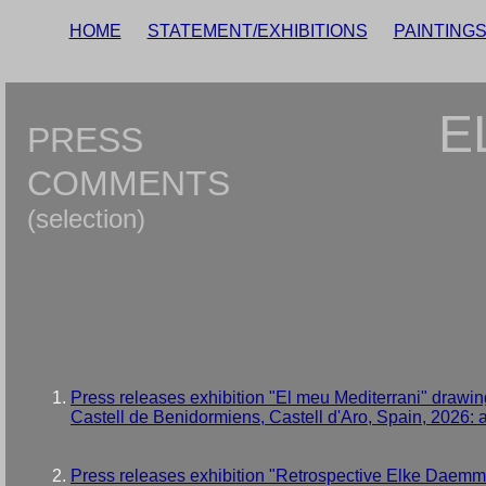
HOME
STATEMENT/EXHIBITIONS
PAINTING
E
PRESS
COMMENTS
(selection)
Press releases exhibition "El meu Mediterrani" drawi
Castell de Benidormiens, Castell d'Aro, Spain, 2026
Press releases exhibition "Retrospective Elke Daemmr