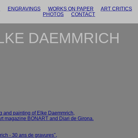
S
ENGRAVINGS
WORKS ON PAPER
ART CRITICS
PHOTOS
CONTACT
LKE DAEMMRICH
ng and painting of Elke Daemmrich,
: art magazine BONART and Diari de Girona.
ich - 30 ans de gravures",