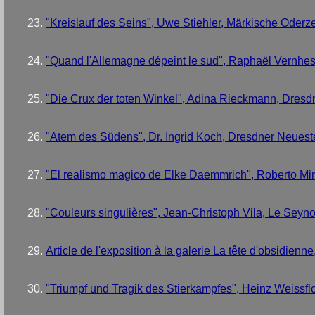
"Kreislauf des Seins", Uwe Stiehler, Märkische Oderz
"Quand l'Allemagne dépeint le sud", Raphaël Vernhes,
"Die Crux der toten Winkel", Adina Rieckmann, Dresd
"Atem des Südens", Dr. Ingrid Koch, Dresdner Neueste
"El realismo magico de Elke Daemmrich", Roberto Mir
"Couleurs singulières", Jean-Christoph Vila, Le Seyno
Article de l'exposition à la galerie La tête d'obsidien
"Triumpf und Tragik des Stierkampfes", Heinz Weissfl