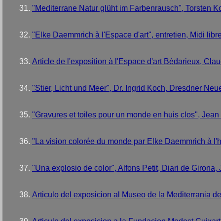
"Mediterrane Natur glüht im Farbenrausch", Torsten Ko
"Elke Daemmrich à l'Espace d'art", entretien, Midi lib
Article de l'exposition à l'Espace d'art Bédarieux, Cl
"Stier, Licht und Meer", Dr. Ingrid Koch, Dresdner Neu
"Gravures et toiles pour un monde en huis clos", Jean
"La vision colorée du monde par Elke Daemmrich à l'hôt
"Una explosio de color", Alfons Petit, Diari de Girona, 
Articulo del exposicion al Museo de la Mediterrania d