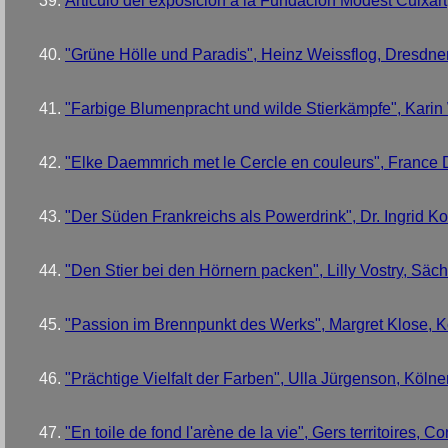
Articulo del exposicion a la Fundacion Modest Cuixart
"Grüne Hölle und Paradis", Heinz Weissflog, Dresdn
"Farbige Blumenpracht und wilde Stierkämpfe", Kari
"Elke Daemmrich met le Cercle en couleurs", France 
"Der Süden Frankreichs als Powerdrink", Dr. Ingrid K
"Den Stier bei den Hörnern packen", Lilly Vostry, Säc
"Passion im Brennpunkt des Werks", Margret Klose, Kö
"Prächtige Vielfalt der Farben", Ulla Jürgenson, Köln
"En toile de fond l'arène de la vie", Gers territoires,