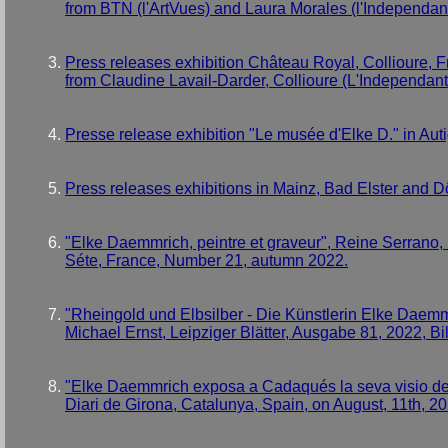
from BTN (l'ArtVues) and Laura Morales (l'Independan
Press releases exhibition Château Royal, Collioure, F
from Claudine Lavail-Darder, Collioure (L'Independant
Presse release exhibition "Le musée d'Elke D." in Aut
Press releases exhibitions in Mainz, Bad Elster and
"Elke Daemmrich, peintre et graveur", Reine Serrano,
Séte, France, Number 21, autumn 2022.
"Rheingold und Elbsilber - Die Künstlerin Elke Daemm
Michael Ernst, Leipziger Blätter, Ausgabe 81, 2022, B
"Elke Daemmrich exposa a Cadaqués la seva visio del 
Diari de Girona, Catalunya, Spain, on August, 11th, 20