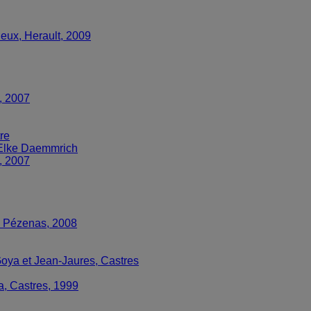
ieux, Herault, 2009
, 2007
re
d'Elke Daemmrich
, 2007
e, Pézenas, 2008
oya et Jean-Jaures, Castres
, Castres, 1999