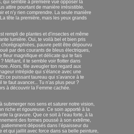
, qui semble à première vue opposer la
s attire pourtant de manière irrésistible.
oir et n'y rien comprendre. La seule manière
 La tête la première, mais les yeux grands
'est rempli de plantes et d'insectes et même
te lumière. Oui, te voilà bel et bien pris
 chorégraphiées, pauvre petit être dépourvu
coué par des courants de bleus électriques,
 fleur magnifique et délicate qui te fais
? Méfiant, il te semble voir flotter dans
ore. Alors, file aveugler ton regard aux
ageur intrépide qui s'élance avec une
? Et ce puissant taureau qui s'avance à te
 te faut avancer... Tu n'as plus peur ?
alors à découvrir la Femme cachée.
 à submerger nos sens et saturer notre vision,
 riche et rigoureuse. Ce soin apporté à la
rde la gravure. Que ce soit à l'eau forte, à la
foisonnement des formes poussé à son extrême,
ts patiemment déposés dans l'épaisseur du
 et qui jaillit avec force dans sa belle peinture,