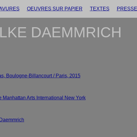
AVURES
OEUVRES SUR PAPIER
TEXTES
PRESS
LKE DAEMMRICH
s, Boulogne-Billancourt / Paris, 2015
e Manhattan Arts International New York
e Daemmrich