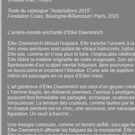
Texte du catalogue "Acquisitions 2015",
Fondation Colas, Boulogne-Billancourt / Paris, 2015
L’arrière-monde enchanté d’Elke Daemmrich
Elke Daemmrich éblouit l’espace. Elle tranche l’univers à l
Ses vives peintures sont autant de vitraux hallucinés, hallu
Elle ose, comme on n’ose plus le faire, l’implacable célébra
Elle libère la matière originelle de notre imaginaire. Son ar
flamboyante d’un scalpel mental fulgurant, âpre pourvoyeur 
se bousculent et incantent l’étendue. D’une aile de papillon
infinis les passages en ce pays d’Eden inouï.
L’art généreux d’Elke Daemmrich est celui d’un geyser créa
L’homme fragile, les éléments premiers, l’animal à prodiges, 
puissant font formidable vie partagée, archaïque, scabreuse,
miraculeuse. La tension des couleurs, comme lavées par le 
et chaque peinture est un choc, une secousse, une sauvageri
figuration. Un seuil à franchir…
Une énergie colossale, comme un torrent arrêté, saccage le
Elke Daemmrich affronte les fatigues de la mondanité. Elle c