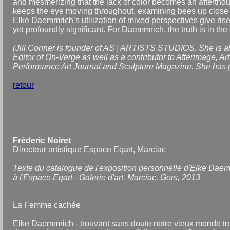
and mesmerizing that the lack of color becomes an afterthou
keeps the eye moving throughout, examining bees up close 
Elke Daemmrich’s utilization of mixed perspectives give rise
yet profoundly significant. For Daemmrich, the truth is in the 
(Jill Conner is founder of AS | ARTISTS STUDIOS. She is a
Editor of On-Verge as well as a contributor to Afterimage, A
Performance Art Journal and Sculpture Magazine. She has p
retour
Fréderic Noiret
Directeur artistique Espace Eqart, Marciac
Texte du catalogue de l'exposition personnelle d'Elke Dae
à l'Espace Eqart - Galerie d'art, Marciac, Gers, 2013
La Femme cachée
Elke Daemmrich - trouvant sans doute notre vieux monde trop 