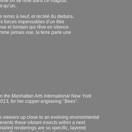
comme on se noie dans ce magma.
t qu’un.
me remis à neuf, et recréé du dedans.
es forces impensables d’un être
se et lointain qui rêve en silence
mme jamais vue, la terre parle une
n the Manhattan Arts International New York
013, for her copper engraving "Bees".
 viewers up close to an evolving environmental
resents these vibrant insects within a nest
tailed renderings are so specific, layered