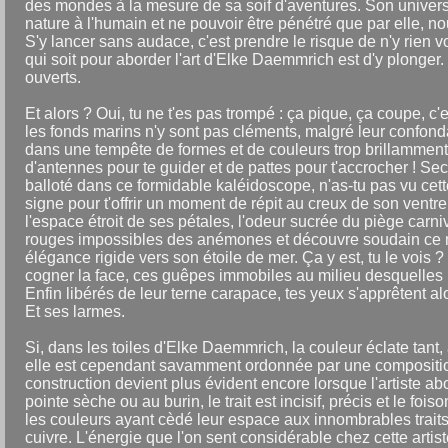
des mondes à la mesure de sa soif d'aventures. Son univers
nature à l'humain et ne pouvoir être pénétré que par elle, nou
S'y lancer sans audace, c'est prendre le risque de n'y rien v
qui soit pour aborder l'art d'Elke Daemmrich est d'y plonger.
ouverts.
Et alors ? Oui, tu ne t'es pas trompé : ça pique, ça coupe, c
les fonds marins n'y sont pas cléments, malgré leur confondan
dans une tempête de formes et de couleurs trop brillamment
d'antennes pour te guider et de pattes pour t'accrocher ! Se
balloté dans ce formidable kaléidoscope, n'as-tu pas vu cette
signe pour t'offrir un moment de répit au creux de son ventre 
l'espace étroit de ses pétales, l'odeur sucrée du piège carniv
rouges impossibles des anémones et découvre soudain ce n
élégance rigide vers son étoile de mer. Ça y est, tu le vois 
cogner la face, ces guêpes immobiles au milieu desquelles il
Enfin libérés de leur terne carapace, tes yeux s'apprêtent 
Et ses larmes.
Si, dans les toiles d'Elke Daemmrich, la couleur éclate tant,
elle est cependant savamment ordonnée par une composition
construction devient plus évident encore lorsque l'artiste abo
pointe sèche ou au burin, le trait est incisif, précis et le 
les couleurs ayant cèdé leur espace aux innombrables trai
cuivre. L'énergie que l'on sent considérable chez cette artiste