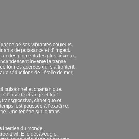
a hache de ses vibrantes couleurs.
cinants de puissance et d’impact.
tion des pigments les plus fiévreux.
t incandescent invente la transe
de formes acérées qui s’affrontent,
 aux séductions de l’étoile de mer,
tif pulsionnel et chamanique.
et l’insecte étrange et tout
 transgressive, chaotique et
temps, est poussée à l’extrême,
e. Une fenêtre sur la trans-
s inerties du monde.
rée à vif. Elle désaveugle.