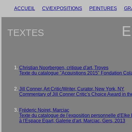
ACCUEIL
CV/EXPOSITIONS
PEINTURES
GR
E
TEXTES
Christian Noorbergen, critique d'art, Troyes
Texte du catalogue "Acquistions 2015" Fondation Cola
Jill Conner, Art Critic/Writer, Curator, New York, NY
Commentary of Jill Conner Critic's Choice Award in th
Fréderic Noiret, Marciac
Texte du catalogue de l'exposition personnelle d'Elk
à l'Espace Eqart, Galerie d'art, Marciac, Gers, 2013