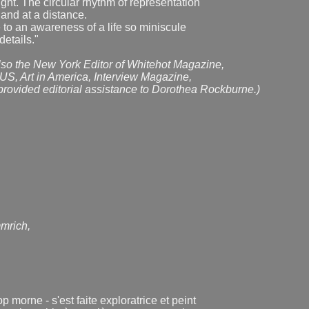
ght. The circular rhythm of representation
and at a distance.
 to an awareness of a life so miniscule
details."
lso the New York Editor of Whitehot Magazine,
rtUS, Art in America, Interview Magazine,
rovided editorial assistance to Dorothea Rockburne.)
mmrich,
morne - s'est faite exploratrice et peint