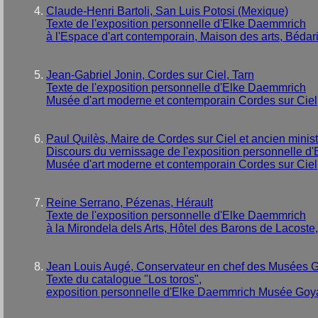
Claude-Henri Bartoli, San Luis Potosi (Mexique)
Texte de l'exposition personnelle d'Elke Daemmrich
à l'Espace d'art contemporain, Maison des arts, Bédar
Jean-Gabriel Jonin, Cordes sur Ciel, Tarn
Texte de l'exposition personnelle d'Elke Daemmrich
Musée d'art moderne et contemporain Cordes sur Ciel
Paul Quilès, Maire de Cordes sur Ciel et ancien minist
Discours du vernissage de l'exposition personnelle 
Musée d'art moderne et contemporain Cordes sur Ciel
Reine Serrano, Pézenas, Hérault
Texte de l'exposition personnelle d'Elke Daemmrich
à la Mirondela dels Arts, Hôtel des Barons de Lacost
Jean Louis Augé, Conservateur en chef des Musées G
Texte du catalogue "Los toros",
exposition personnelle d'Elke Daemmrich Musée Goya