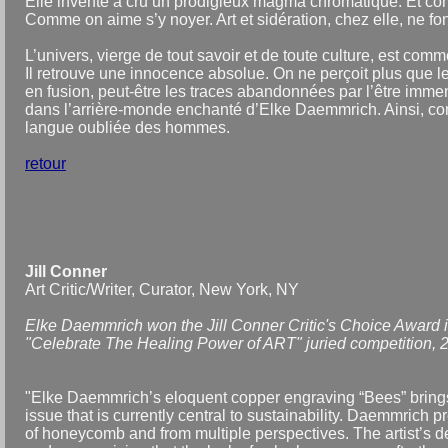
Elle invente à cru un prodigieux magma chromatique. Et 
Comme on aime s’y noyer. Art et sidération, chez elle, ne fon
L’univers, vierge de tout savoir et de toute culture, est com
Il retrouve une innocence absolue. On ne perçoit plus que l
en fusion, peut-être les traces abandonnées par l’être immen
dans l’arrière-monde enchanté d’Elke Daemmrich. Ainsi, co
langue oubliée des hommes.
retour
Jill Conner
Art Critic/Writer, Curator, New York, NY
Elke Daemmrich won the Jill Conner Critic's Choice Award i
"Celebrate The Healing Power of ART" juried competition, 2
"Elke Daemmrich’s eloquent copper engraving “Bees” brings
issue that is currently central to sustainability. Daemmrich p
of honeycomb and from multiple perspectives. The artist’s de