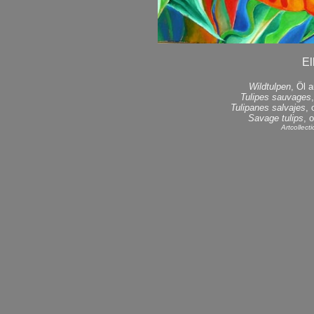
El
Wildtulpen
, Öl 
Tulipes sauvages
Tulipanes salvajes
, 
Savage tulips
, 
Artcollec