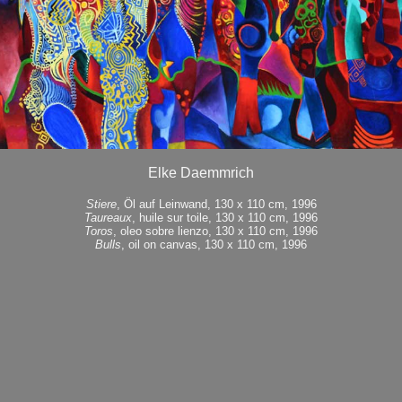
Elke Daemmrich
Stiere
, Öl auf Leinwand, 130 x 110 cm, 1996
Taureaux
, huile sur toile, 130 x 110 cm, 1996
Toros
, oleo sobre lienzo, 130 x 110 cm, 1996
Bulls
, oil on canvas, 130 x 110 cm, 1996