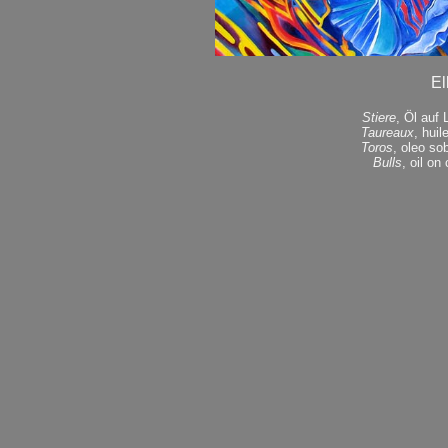
El
Stiere
, Öl auf
Taureaux
, huil
Toros
, oleo so
Bulls
, oil o