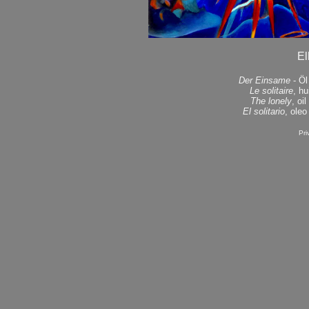
El
Der Einsame
- Öl
Le solitaire
, hu
The lonely
, oi
El solitario
, oleo
Pri