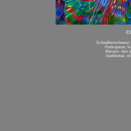
El
Schwalbenschwanz
,
Porte-queue
, h
Macaon
, oleo 
Swallowtail
, o