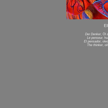
El
Der Denker
, Öl 
Le penseur
, hu
El pensador
, ole
The thinker
, o