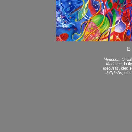
El
Medusen
, Öl au
Meduses
, huil
Medusas
, oleo 
Jellyfishs
, oil