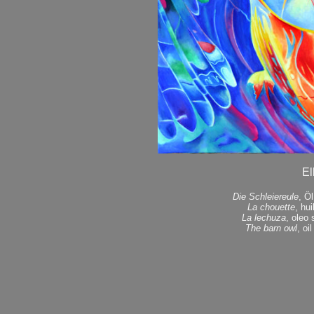
El
Die Schleiereule
, Ö
La chouette
, hu
La lechuza
, oleo
The barn owl
, oi