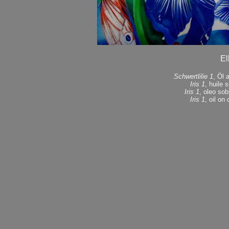
El
Schwertlilie 1
, Öl 
Iris 1
, huile 
Iris 1
, oleo so
Iris 1
, oil o