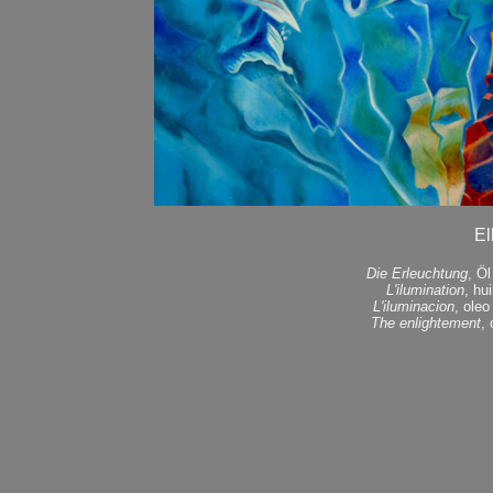
El
Die Erleuchtung
, Ö
L'ilumination
, hu
L'iluminacion
, ole
The enlightement
,