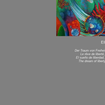
El
Der Traum von Freihei
Le rêve de liberté
El sueño de liberdad
,
The dream of libert