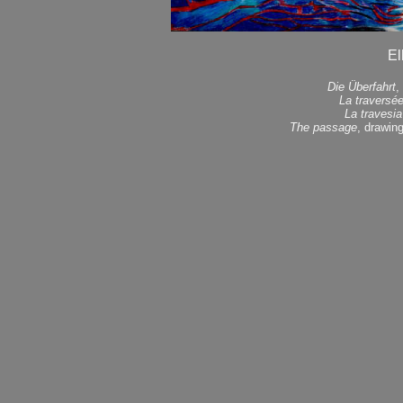
El
Die Überfahrt
,
La traversé
La travesia
The passage
, drawin