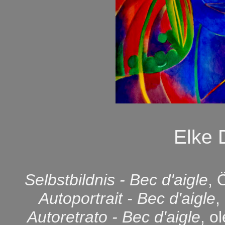
Elke
Selbstbildnis - Bec d'aigle
, 
Autoportrait - Bec d'aigle
,
Autoretrato - Bec d'aigle
, o