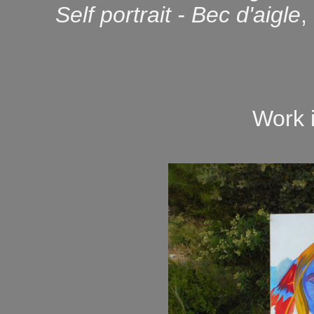
Self portrait - Bec d'aigle
,
Work i